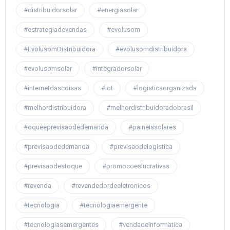
#distribuidorsolar
#energiasolar
#estrategiadevendas
#evolusom
#EvolusomDistribuidora
#evolusomdistribuidora
#evolusomsolar
#integradorsolar
#internetdascoisas
#iot
#logisticaorganizada
#melhordistribuidora
#melhordistribuidoradobrasil
#oqueeprevisaodedemanda
#paineissolares
#previsaodedemanda
#previsaodelogistica
#previsaodestoque
#promocoeslucrativas
#revenda
#revendedordeeletronicos
#tecnologia
#tecnologiaemergente
#tecnologiasemergentes
#vendadeinformatica