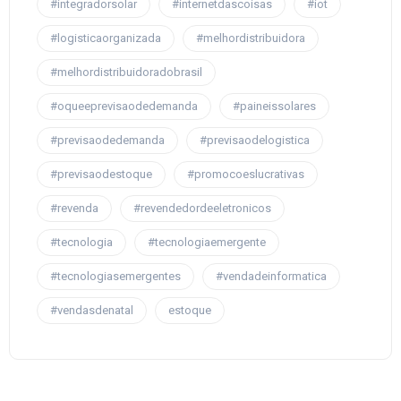
#integradorsolar
#internetdascoisas
#iot
#logisticaorganizada
#melhordistribuidora
#melhordistribuidoradobrasil
#oqueeprevisaodedemanda
#paineissolares
#previsaodedemanda
#previsaodelogistica
#previsaodestoque
#promocoeslucrativas
#revenda
#revendedordeeletronicos
#tecnologia
#tecnologiaemergente
#tecnologiasemergentes
#vendadeinformatica
#vendasdenatal
estoque