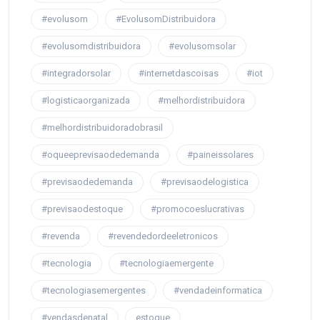
#evolusom
#EvolusomDistribuidora
#evolusomdistribuidora
#evolusomsolar
#integradorsolar
#internetdascoisas
#iot
#logisticaorganizada
#melhordistribuidora
#melhordistribuidoradobrasil
#oqueeprevisaodedemanda
#paineissolares
#previsaodedemanda
#previsaodelogistica
#previsaodestoque
#promocoeslucrativas
#revenda
#revendedordeeletronicos
#tecnologia
#tecnologiaemergente
#tecnologiasemergentes
#vendadeinformatica
#vendasdenatal
estoque