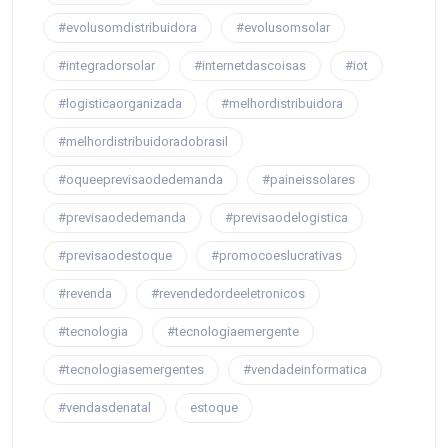
#evolusomdistribuidora
#evolusomsolar
#integradorsolar
#internetdascoisas
#iot
#logisticaorganizada
#melhordistribuidora
#melhordistribuidoradobrasil
#oqueeprevisaodedemanda
#paineissolares
#previsaodedemanda
#previsaodelogistica
#previsaodestoque
#promocoeslucrativas
#revenda
#revendedordeeletronicos
#tecnologia
#tecnologiaemergente
#tecnologiasemergentes
#vendadeinformatica
#vendasdenatal
estoque