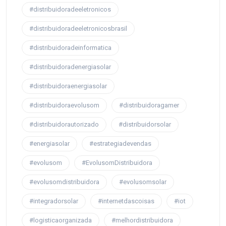
#distribuidoradeeletronicos
#distribuidoradeeletronicosbrasil
#distribuidoradeinformatica
#distribuidoradenergiasolar
#distribuidoraenergiasolar
#distribuidoraevolusom
#distribuidoragamer
#distribuidorautorizado
#distribuidorsolar
#energiasolar
#estrategiadevendas
#evolusom
#EvolusomDistribuidora
#evolusomdistribuidora
#evolusomsolar
#integradorsolar
#internetdascoisas
#iot
#logisticaorganizada
#melhordistribuidora