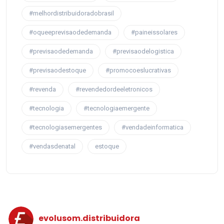
#melhordistribuidoradobrasil
#oqueeprevisaodedemanda
#paineissolares
#previsaodedemanda
#previsaodelogistica
#previsaodestoque
#promocoeslucrativas
#revenda
#revendedordeeletronicos
#tecnologia
#tecnologiaemergente
#tecnologiasemergentes
#vendadeinformatica
#vendasdenatal
estoque
evolusom.distribuidora