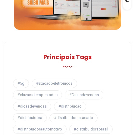
Principais Tags
#5g
#atacadoeletronicos
#chuvasetempestades
#Dicasdevendas
#dicasdevendas
#distribuicao
#distribuidora
#distribuidoraatacado
#distribuidoraautomotivo
#distribuidorabrasil